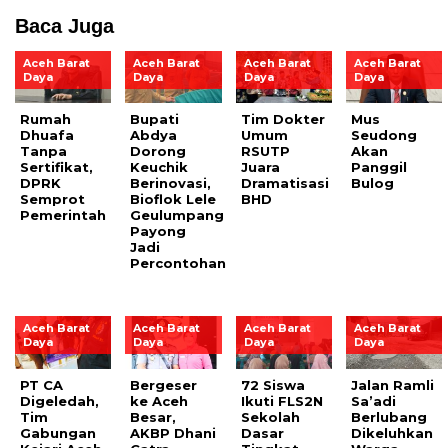
Baca Juga
Aceh Barat
Aceh Barat
Aceh Barat
Aceh Barat
Daya
Daya
Daya
Daya
Rumah
Bupati
Tim Dokter
Mus
Dhuafa
Abdya
Umum
Seudong
Tanpa
Dorong
RSUTP
Akan
Sertifikat,
Keuchik
Juara
Panggil
DPRK
Berinovasi,
Dramatisasi
Bulog
Semprot
Bioflok Lele
BHD
Pemerintah
Geulumpang
Payong
Jadi
Percontohan
Aceh Barat
Aceh Barat
Aceh Barat
Aceh Barat
Daya
Daya
Daya
Daya
PT CA
Bergeser
72 Siswa
Jalan Ramli
Digeledah,
ke Aceh
Ikuti FLS2N
Sa’adi
Tim
Besar,
Sekolah
Berlubang
Gabungan
AKBP Dhani
Dasar
Dikeluhkan