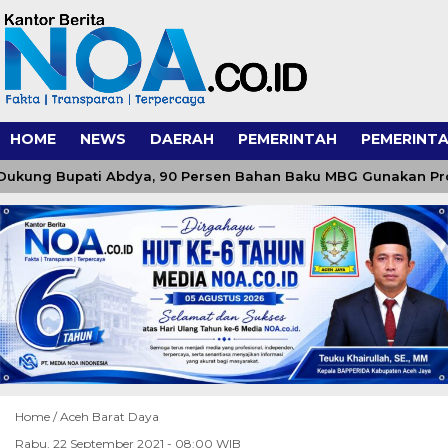
HOME
NEWS
DAERAH
PEMERINTAH
PEMERINTA
kung Bupati Abdya, 90 Persen Bahan Baku MBG Gunakan Produk
Home /
Aceh Barat Daya
Rabu, 22 September 2021 - 08:00 WIB