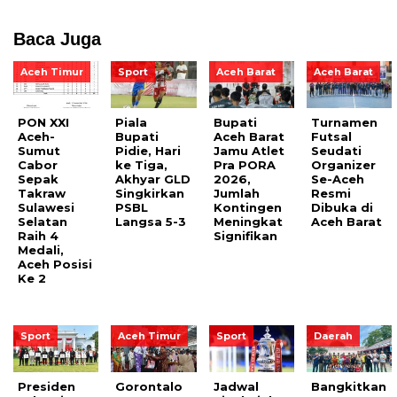
Baca Juga
Aceh Timur
Sport
Aceh Barat
Aceh Barat
PON XXI
Piala
Bupati
Turnamen
Aceh-
Bupati
Aceh Barat
Futsal
Sumut
Pidie, Hari
Jamu Atlet
Seudati
Cabor
ke Tiga,
Pra PORA
Organizer
Sepak
Akhyar GLD
2026,
Se-Aceh
Takraw
Singkirkan
Jumlah
Resmi
Sulawesi
PSBL
Kontingen
Dibuka di
Selatan
Langsa 5-3
Meningkat
Aceh Barat
Raih 4
Signifikan
Medali,
Aceh Posisi
Ke 2
Sport
Aceh Timur
Sport
Daerah
Presiden
Gorontalo
Jadwal
Bangkitkan