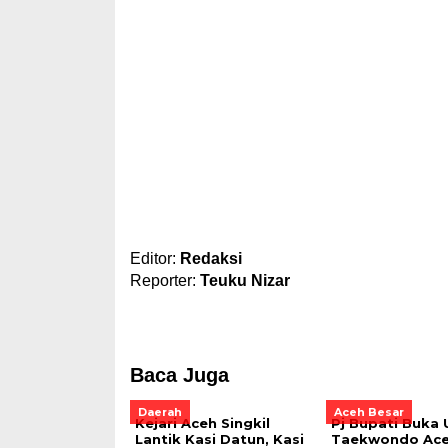
Editor:
Redaksi
Reporter:
Teuku Nizar
Baca Juga
Daerah
Aceh Besar
Kejari Aceh Singkil
Pj Bupati Buka
Lantik Kasi Datun, Kasi
Taekwondo Ac