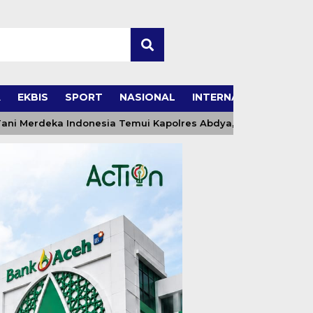
A
EKBIS
SPORT
NASIONAL
INTERNASIONAL
erdeka Indonesia Temui Kapolres Abdya, Sinergi Kawal Swa