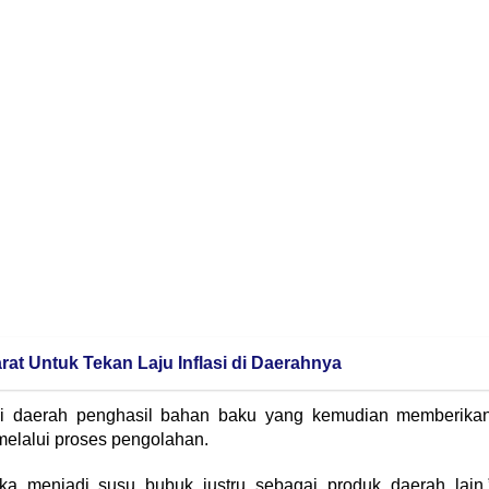
at Untuk Tekan Laju Inflasi di Daerahnya
adi daerah penghasil bahan baku yang kemudian memberika
melalui proses pengolahan.
ka menjadi susu bubuk justru sebagai produk daerah lain,