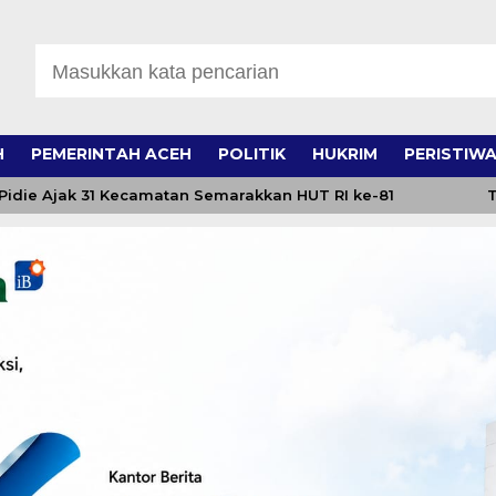
H
PEMERINTAH ACEH
POLITIK
HUKRIM
PERISTIW
 Ajak 31 Kecamatan Semarakkan HUT RI ke-81
Tani M