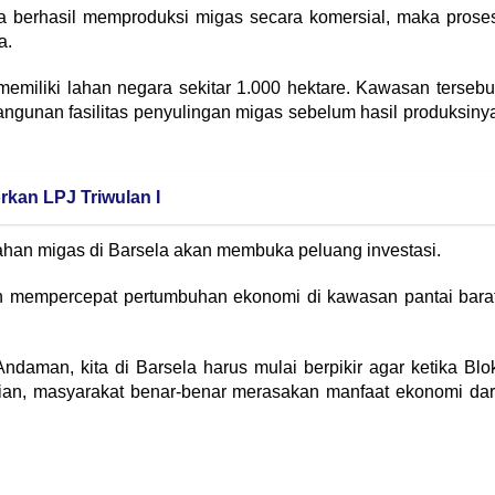
ya berhasil memproduksi migas secara komersial, maka prose
a.
emiliki lahan negara sekitar 1.000 hektare. Kawasan tersebu
angunan fasilitas penyulingan migas sebelum hasil produksiny
rkan LPJ Triwulan I
ahan migas di Barsela akan membuka peluang investasi.
an mempercepat pertumbuhan ekonomi di kawasan pantai bara
Andaman, kita di Barsela harus mulai berpikir agar ketika Blo
ian, masyarakat benar-benar merasakan manfaat ekonomi dar