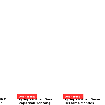
Aceh Barat
Aceh Besar
 UKT
Pj Bupati Aceh Barat
Pj Bupati Aceh Besar
eh
Paparkan Tentang
Bersama Mendes