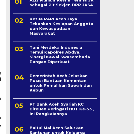
sebagai Plt Sekjen DPP JASA
Ketua RAPI Aceh Jaya
Tekankan Kesiapan Anggota
dan Kewaspadaan
Masyarakat
Tani Merdeka Indonesia
Temui Kapolres Abdya,
Sinergi Kawal Swasembada
Pangan Diperkuat
n
Pemerintah Aceh Jelaskan
l
Posisi Bantuan Kementan
untuk Pemulihan Sawah dan
Kebun
h
PT Bank Aceh Syariah KC
Bireuen Peringati HUT Ke-53 ,
Ini Rangkaiannya
n
,
Baitul Mal Aceh Salurkan
Santunan untuk Keluarga