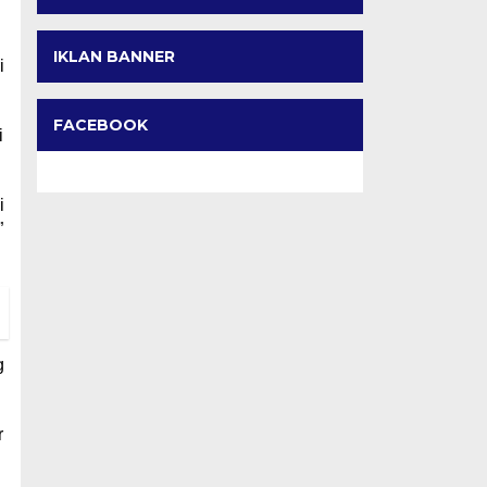
IKLAN BANNER
i
FACEBOOK
i
i
”
g
r