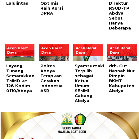
Lalulintas
Optimis
Direktur
Raih Kursi
RSUD-TP
DPRA
Abdya
Sebut
Hanya
Beberapa
Aceh Barat
Aceh Barat
Aceh Barat
Aceh Barat
Daya
Daya
Daya
Daya
Layang
Polres
Syamsuzzaki
drh. Cut
Tunang
Abdya
Terpilih
Hasnah Nur
Semarakkan
Terapkan
sebagai
Pimpin
TMMD ke-
Gerakan
Ketua
BKMT
128 Kodim
Indonesia
Umum
Kabupaten
0110/Abdya
ASRI
SEMMI
Abdya
Cabang
Abdya