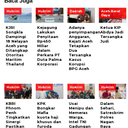
Baca Juga
Hukrim
Hukrim
Daerah
Aceh Barat
Daya
KJRI
Kejagung
Adanya
Ketua KIP
Songkla
Lakukan
penyimpangan
Abdya Jadi
Dampingi
Penyitaan
Anggaran,
Tersangka
18 Nelayan
Rp450
Kejati Aceh
Judi
Aceh yang
Miliar
Tetapkan
Ditangkap
dalam
Dua
Otoritas
Perkara PT
Tersangka
Maritim
Duta Palma
Kasus
Thailand
Korporasi
Korupsi
BPG Aceh
Hukrim
Hukrim
Hukrim
Hukrim
KBRI
KPK
Usai
Dalam
Phnom
Bongkar
Menipu dan
Sehari,
Penh
Mafia
Memeras
Satreskrim
Tingkatkan
kuota haji
Warga,
Polres
Sinergi
khusus dan
Intel TNI
Nagan
Pastikan
furoda
Gadungan
Raya