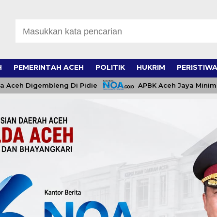
H
PEMERINTAH ACEH
POLITIK
HUKRIM
PERISTIW
igembleng Di Pidie
APBK Aceh Jaya Minim, Pejabat 