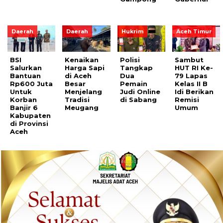
Daerah
Daerah
Hukrim
Aceh Timur
BSI
Kenaikan
Polisi
Sambut
Salurkan
Harga Sapi
Tangkap
HUT RI Ke-
Bantuan
di Aceh
Dua
79 Lapas
Rp600 Juta
Besar
Pemain
Kelas II B
Untuk
Menjelang
Judi Online
Idi Berikan
Korban
Tradisi
di Sabang
Remisi
Banjir 6
Meugang
Umum
Kabupaten
di Provinsi
Aceh