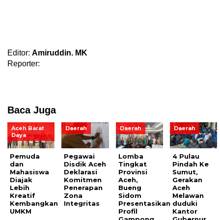
Editor:
Amiruddin. MK
Reporter:
Baca Juga
Aceh Barat
Daerah
Daerah
Daerah
Daya
Pemuda
Pegawai
Lomba
4 Pulau
dan
Disdik Aceh
Tingkat
Pindah Ke
Mahasiswa
Deklarasi
Provinsi
Sumut,
Diajak
Komitmen
Aceh,
Gerakan
Lebih
Penerapan
Bueng
Aceh
Kreatif
Zona
Sidom
Melawan
Kembangkan
Integritas
Presentasikan
duduki
UMKM
Profil
Kantor
Gampong
Gubernur