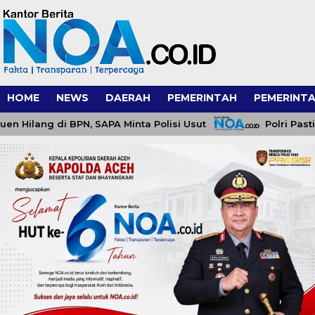
HOME
NEWS
DAERAH
PEMERINTAH
PEMERINTA
ng di BPN, SAPA Minta Polisi Usut
Polri Pastikan P