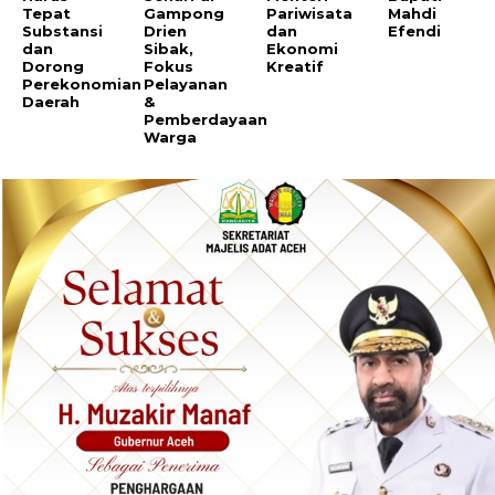
Tepat
Gampong
Pariwisata
Mahdi
Substansi
Drien
dan
Efendi
dan
Sibak,
Ekonomi
Dorong
Fokus
Kreatif
Perekonomian
Pelayanan
Daerah
&
Pemberdayaan
Warga