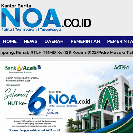
HOME
NEWS
DAERAH
PEMERINTAH
PEMERINTA
, Rehab RTLH TMMD Ke-129 Kodim 0102/Pidie Masuki Tahap F