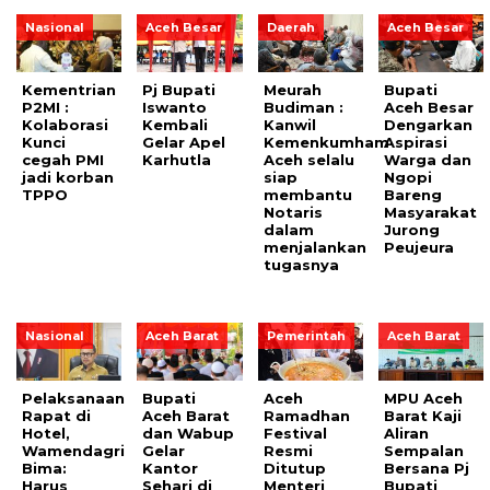
Nasional
Aceh Besar
Daerah
Aceh Besar
Kementrian
Pj Bupati
Meurah
Bupati
P2MI :
Iswanto
Budiman :
Aceh Besar
Kolaborasi
Kembali
Kanwil
Dengarkan
Kunci
Gelar Apel
Kemenkumham
Aspirasi
cegah PMI
Karhutla
Aceh selalu
Warga dan
jadi korban
siap
Ngopi
TPPO
membantu
Bareng
Notaris
Masyarakat
dalam
Jurong
menjalankan
Peujeura
tugasnya
Nasional
Aceh Barat
Pemerintah
Aceh Barat
Pelaksanaan
Bupati
Aceh
MPU Aceh
Rapat di
Aceh Barat
Ramadhan
Barat Kaji
Hotel,
dan Wabup
Festival
Aliran
Wamendagri
Gelar
Resmi
Sempalan
Bima:
Kantor
Ditutup
Bersana Pj
Harus
Sehari di
Menteri
Bupati