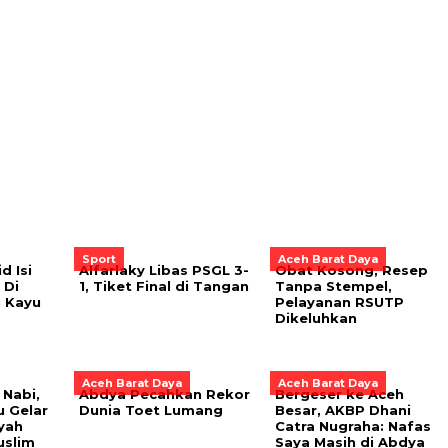
Sport
Aceh Barat Daya
d Isi
Alfarlaky Libas PSGL 3-
Obat Kosong, Resep
 Di
1, Tiket Final di Tangan
Tanpa Stempel,
 Kayu
Pelayanan RSUTP
Dikeluhkan
Aceh Barat Daya
Aceh Barat Daya
 Nabi,
Abdya Pecahkan Rekor
Bergeser ke Aceh
u Gelar
Dunia Toet Lumang
Besar, AKBP Dhani
yah
Catra Nugraha: Nafas
uslim
Saya Masih di Abdya