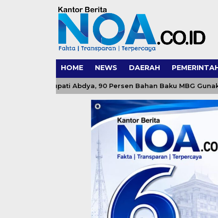
HOME
NEWS
DAERAH
PEMERINTA
id Dukung Bupati Abdya, 90 Persen Bahan Baku MBG Gunakan 