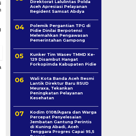
Direktorat Lalulintas Polda
i
Aceh Apresiasi Pelayanan
n
Regident Samsat Abdya
Polemik Pergantian TPG di
g
Pidie Dinilai Berpotensi
Melemahkan Pengawasan
Pemerintahan Gampong
Kunker Tim Wasev TMMD Ke-
129 Disambut Hangat
Forkopimda Kabupaten Pidie
a
Wali Kota Banda Aceh Resmi
Lantik Direktur Baru RSUD
Meuraxa, Tekankan
Peningkatan Pelayanan
Kesehatan
Kodim 0108/Agara dan Warga
Percepat Penyelesaian
Jembatan Gantung Perintis
di Kuning Abadi, Aceh
Tenggara Progres Capai 95,5