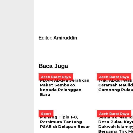
Editor:
Amiruddin
Baca Juga
Aceh Barat Daya
Aceh Barat Daya
PDAM Abdya Serahkan
Tgk. Abdul Wahi
Paket Sembako
Ceramah Maulid
kepada Pelanggan
Gampong Pulau
Baru
Sport
Aceh Barat Daya
Menang Tipis 1-0,
Semarak Maulid
Persimura Tantang
Desa Pulau Kay
PSAB di Delapan Besar
Dakwah Islamiy
Bersama Tgk M