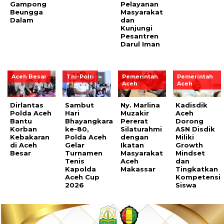
Gampong
Pelayanan
Beungga
Masyarakat
Dalam
dan
Kunjungi
Pesantren
Darul Iman
Aceh Besar
Tni-Polri
Pemerintah
Pemerintah
Aceh
Aceh
Dirlantas
Sambut
Ny. Marlina
Kadisdik
Polda Aceh
Hari
Muzakir
Aceh
Bantu
Bhayangkara
Pererat
Dorong
Korban
ke-80,
Silaturahmi
ASN Disdik
Kebakaran
Polda Aceh
dengan
Miliki
di Aceh
Gelar
Ikatan
Growth
Besar
Turnamen
Masyarakat
Mindset
Tenis
Aceh
dan
Kapolda
Makassar
Tingkatkan
Aceh Cup
Kompetensi
2026
Siswa