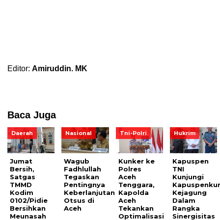
Editor:
Amiruddin. MK
Baca Juga
Daerah
Nasional
Tni-Polri
Hukrim
Jumat
Wagub
Kunker ke
Kapuspen
Bersih,
Fadhlullah
Polres
TNI
Satgas
Tegaskan
Aceh
Kunjungi
TMMD
Pentingnya
Tenggara,
Kapuspenku
Kodim
Keberlanjutan
Kapolda
Kejagung
0102/Pidie
Otsus di
Aceh
Dalam
Bersihkan
Aceh
Tekankan
Rangka
Meunasah
Optimalisasi
Sinergisitas