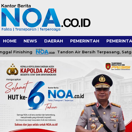
HOME
NEWS
DAERAH
PEMERINTAH
PEMERINTA
Finishing
Tandon Air Bersih Terpasang, Satgas TMM