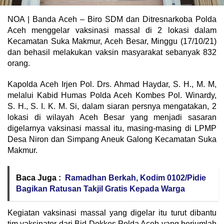
NOA | Banda Aceh – Biro SDM dan Ditresnarkoba Polda
Aceh menggelar vaksinasi massal di 2 lokasi dalam
Kecamatan Suka Makmur, Aceh Besar, Minggu (17/10/21)
dan behasil melakukan vaksin masyarakat sebanyak 832
orang.
Kapolda Aceh Irjen Pol. Drs. Ahmad Haydar, S. H., M. M,
melalui Kabid Humas Polda Aceh Kombes Pol. Winardy,
S. H., S. I. K. M. Si, dalam siaran persnya mengatakan, 2
lokasi di wilayah Aceh Besar yang menjadi sasaran
digelarnya vaksinasi massal itu, masing-masing di LPMP
Desa Niron dan Simpang Aneuk Galong Kecamatan Suka
Makmur.
Baca Juga :
Ramadhan Berkah, Kodim 0102/Pidie
Bagikan Ratusan Takjil Gratis Kepada Warga
Kegiatan vaksinasi massal yang digelar itu turut dibantu
tim vaksinator dari Bid Dokkes Polda Aceh yang berjumlah