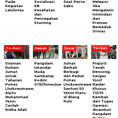
Pada
Sosialisasi
Saat Pesta
Melapor
Kegiatan
KB
Sabu
Jika
Lalulintas
Kesehatan
Mengalami
dan
Intimidasi
Pencegahan
dari
Stunting
Preman
Berkedok
Ormas
Tni-Polri
Daerah
Sosial
Tni-Polri
Siraman
Pangdam
Jumat
Prajurit
Rohani
Iskandar
Berkah
Tanah
Jumat
Muda
Berbagi
Rencong,
untuk
Sambangi
dan Peduli
Satgas
Tahanan
Kodim
Polres
Yonif
Polres
0115/Simeulue
Lhokseumawe
Raider
Lhokseumawe,
Santuni 50
Khusus
Aiptu
Yatim Piatu
113/JS
Muhammad
di Blang
Kembali
Yasin:
Pulo
dari Tugas
Carilah
Operasi,
Ridha Allah
disambut
Pangdam
IM dan