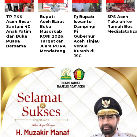
TP PKK
Bupati
Pj Bupati
SPS Aceh
Aceh Besar
Aceh Barat
Iswanto
Takziah ke
Santuni 40
Buka
Dampingi
Rumah Bos
Anak Yatim
Musorkab
Pj
Medialatahza
dan Buka
KONI 2026,
Gubernur
Puasa
Targetkan
Aceh Tinjau
Bersama
Juara PORA
Venue
Mendatang
Kurash di
JSC