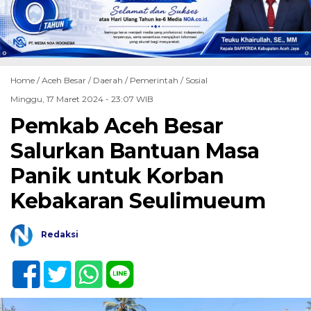
Home /
Aceh Besar
/
Daerah
/
Pemerintah
/
Sosial
Minggu, 17 Maret 2024 - 23:07 WIB
Pemkab Aceh Besar
Salurkan Bantuan Masa
Panik untuk Korban
Kebakaran Seulimueum
Redaksi