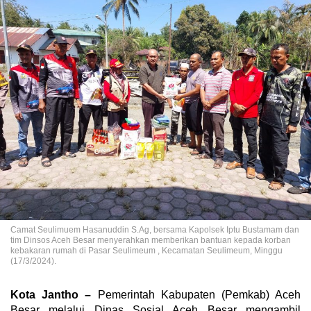
Camat Seulimuem Hasanuddin S.Ag, bersama Kapolsek Iptu Bustamam dan
tim Dinsos Aceh Besar menyerahkan memberikan bantuan kepada korban
kebakaran rumah di Pasar Seulimeum , Kecamatan Seulimeum, Minggu
(17/3/2024).
Kota Jantho –
Pemerintah Kabupaten (Pemkab) Aceh
Besar melalui Dinas Sosial Aceh Besar mengambil