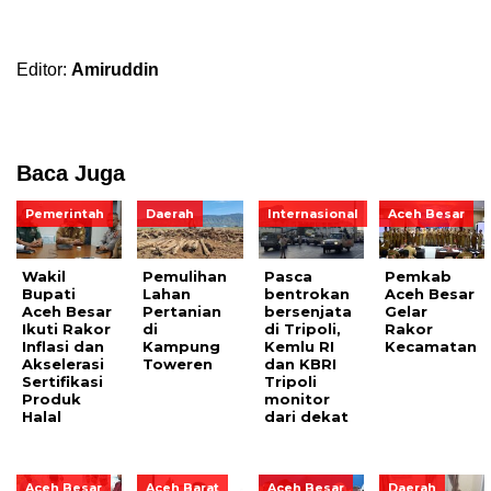
Editor:
Amiruddin
Baca Juga
Pemerintah
Daerah
Internasional
Aceh Besar
Wakil
Pemulihan
Pasca
Pemkab
Bupati
Lahan
bentrokan
Aceh Besar
Aceh Besar
Pertanian
bersenjata
Gelar
Ikuti Rakor
di
di Tripoli,
Rakor
Inflasi dan
Kampung
Kemlu RI
Kecamatan
Akselerasi
Toweren
dan KBRI
Sertifikasi
Tripoli
Produk
monitor
Halal
dari dekat
Aceh Besar
Aceh Barat
Aceh Besar
Daerah