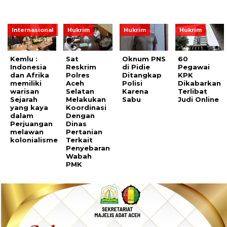
Internasional
Hukrim
Hukrim
Hukrim
Kemlu :
Sat
Oknum PNS
60
Indonesia
Reskrim
di Pidie
Pegawai
dan Afrika
Polres
Ditangkap
KPK
memiliki
Aceh
Polisi
Dikabarkan
warisan
Selatan
Karena
Terlibat
Sejarah
Melakukan
Sabu
Judi Online
yang kaya
Koordinasi
dalam
Dengan
Perjuangan
Dinas
melawan
Pertanian
kolonialisme
Terkait
Penyebaran
Wabah
PMK