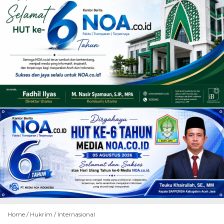
Home /
Hukrim
/
Internasional