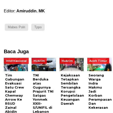
Editor:
Amiruddin. MK
Mabes Polri
Tppo
Baca Juga
Internasional
Hukrim
Hukrim
Aceh Timur
Tim
TNI
Kejaksaan
Seorang
Gabungan
Berduka
Tetapkan
Warga
Evakuasi
atas
Sembilan
Indra
Satu Crew
Gugurnya
Tersangka
Makmu
Kapal
Prajurit TNI
Korupsi
Jadi
Chemway
Satgas
Pengelolaan
Korban
Arrow Ke
Yonmek
Keuangan
Perampasan
RSUD
XXIII-
Daerah
Dan
Zainal
S/UNIFIL di
Kekerasan
Abidin
Lebanon