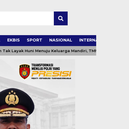
A
EKBIS
SPORT
NASIONAL
INTERNASIONAL
 Huni Menuju Keluarga Mandiri, TMMD ke-129 Kodim 0102/Pidi