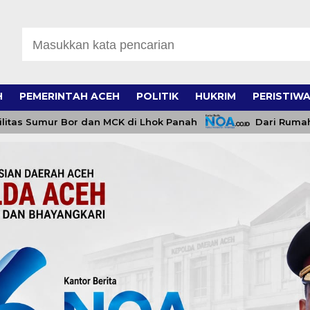
H
PEMERINTAH ACEH
POLITIK
HUKRIM
PERISTIW
r Bor dan MCK di Lhok Panah
Dari Rumah Tak Layak